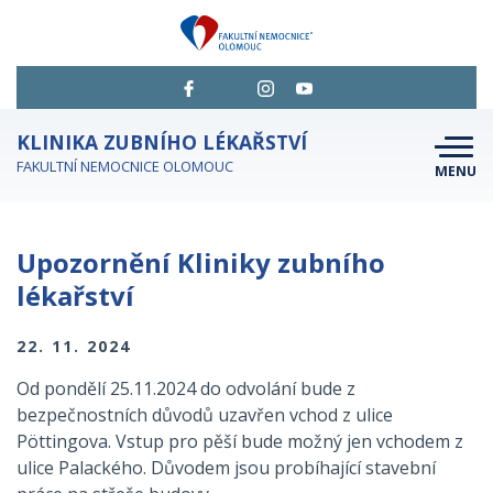
KLINIKA ZUBNÍHO LÉKAŘSTVÍ
FAKULTNÍ NEMOCNICE OLOMOUC
MENU
O NÁS
Upozornění Kliniky zubního
AMBULANCE
lékařství
JAK SE OBJEDNAT
22. 11. 2024
PRO PACIENTY
Od pondělí 25.11.2024 do odvolání bude
z
PRO ODBORNÍKY A STUDENTY
bezpečnostních důvodů uzavřen vchod
z ulice
Pöttingova. Vstup pro pěší bude možný jen vchodem z
KONTAKTNÍ INFORMACE
ulice Palackého. Důvodem jsou probíhající stavební