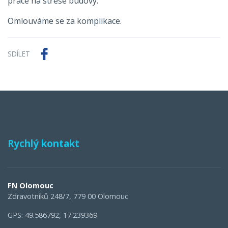
práce na střeše budovy.
Omlouváme se za komplikace.
SDÍLET
Rychlý kontakt
FN Olomouc
Zdravotníků 248/7, 779 00 Olomouc
GPS: 49.586792, 17.239369